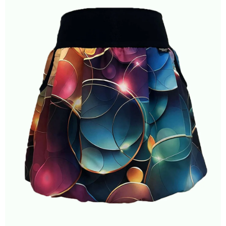
A
J
Í
T
?
HLEDAT
D
O
P
O
R
U
Č
U