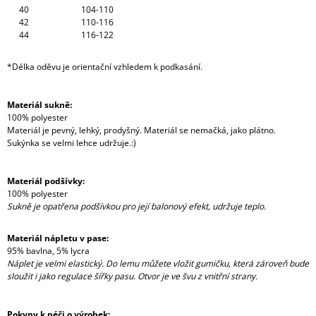
40
104-110
42
110-116
44
116-122
*Délka oděvu je orientační vzhledem k podkasání.
Materiál sukně:
100% polyester
Materiál je pevný, lehký, prodyšný. Materiál se nemačká, jako plátno.
Sukýnka se velmi lehce udržuje.:)
Materiál podšívky:
100% polyester
Sukně je opatřena podšívkou pro její balonový efekt, udržuje teplo.
Materiál nápletu v pase:
95% bavlna, 5% lycra
Náplet je velmi elastický. Do lemu můžete vložit gumičku, která zároveň bude
sloužit i jako regulace šířky pasu. Otvor je ve švu z vnitřní strany.
Pokyny k péči o výrobek: