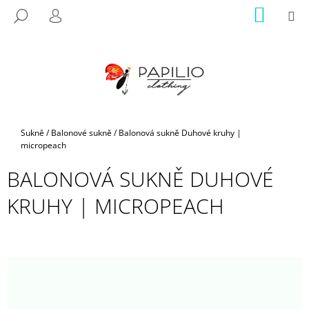
K
Přejít
NÁKUP
M
HLEDAT
na
KOŠÍK
O
PŘIHLÁŠENÍ
ZPĚT
ZPĚT
obsah
Š
Í
C
K
O
P
O
Domů
Sukně
/
Balonové sukně
/
Balonová sukně Duhové kruhy |
T
micropeach
Ř
BALONOVÁ SUKNĚ DUHOVÉ
E
B
KRUHY | MICROPEACH
U
J
E
T
E
N