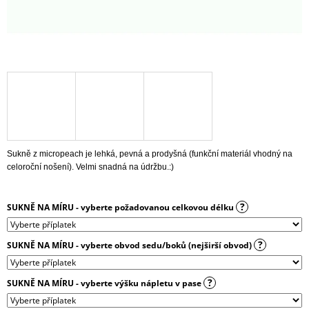
J
E
M
E
ŠATY
MAGNÓLIE
S
BOHATOU
SUKNÍ
|
BAVLNĚNÝ
Sukně z micropeach je lehká, pevná a prodyšná (funkční materiál vhodný na
ÚPLET
celoroční nošení). Velmi snadná na údržbu.:)
1
999
Kč
?
SUKNĚ NA MÍRU - vyberte požadovanou celkovou délku
?
SUKNĚ NA MÍRU - vyberte obvod sedu/boků (nejširší obvod)
?
SUKNĚ NA MÍRU - vyberte výšku nápletu v pase