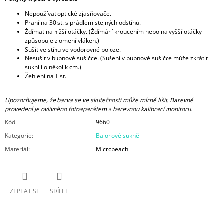
Nepoužívat optické zjasňovače.
Praní na 30 st. s prádlem stejných odstínů.
Ždímat na nižší otáčky. (Ždímání kroucením nebo na vyšší otáčky
způsobuje zlomení vláken.)
Sušit ve stínu ve vodorovné poloze.
Nesušit v bubnové sušičce. (Sušení v bubnové sušičce může zkrátit
sukni i o několik cm.)
Žehlení na 1 st.
Upozorňujeme, že barva se ve skutečnosti může mírně lišit. Barevné
provedení je ovlivněno fotoaparátem a barevnou kalibrací monitoru.
Kód
9660
Kategorie
:
Balonové sukně
Materiál
:
Micropeach
ZEPTAT SE
SDÍLET