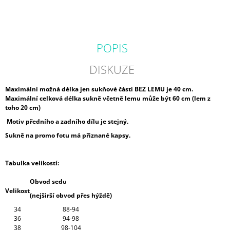
POPIS
DISKUZE
Maximální možná délka jen sukňové části BEZ LEMU je 40 cm.
Maximální celková délka sukně včetně lemu může být 60 cm (lem z
toho 20 cm)
Motiv předního a zadního dílu je stejný.
Sukně na promo fotu má přiznané kapsy.
Tabulka velikostí:
Obvod sedu
Velikost
(nejširší obvod přes hýždě)
34
88-94
36
94-98
38
98-104