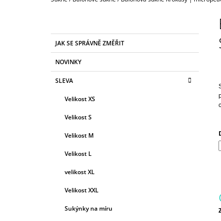
850 Kč
P
O
S
K
Přeskočit
JAK SE SPRÁVNĚ ZMĚŘIT
T
A
kategorie
T
R
NOVINKY
E
A
G
SLEVA
N
O
R
N
Velikost XS
I
Í
E
Velikost S
P
A
Velikost M
N
Velikost L
E
velikost XL
L
Velikost XXL
Sukýnky na míru
c