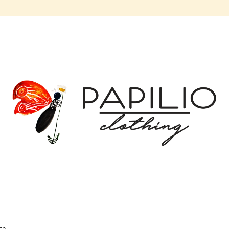
CO POTŘEBUJETE NAJÍT?
HLEDAT
DOPORUČUJEME
BALONOVÁ SUKNĚ MODRÉ ZVONKY |
BALONOVÁ SUKN
MICROPEACH
| MICROPEACH
ch