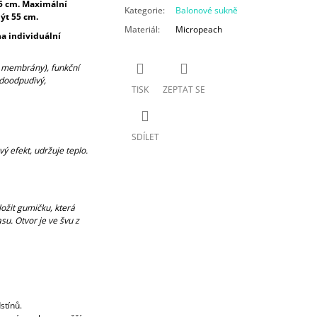
15 cm. Maximální
Kategorie
:
Balonové sukně
ýt 55 cm.
Materiál
:
Micropeach
na individuální
z membrány), funkční
odoodpudivý,
TISK
ZEPTAT SE
SDÍLET
ý efekt, udržuje teplo.
ložit gumičku, která
su. Otvor je ve švu z
stínů.