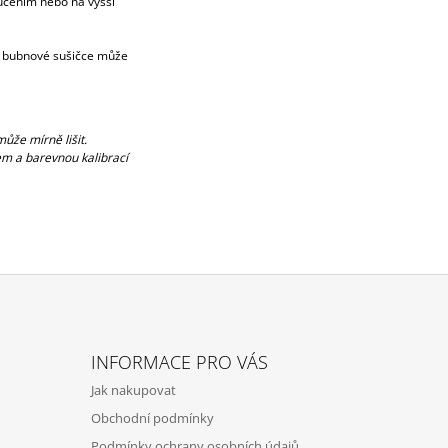
oucením nebo na vyšší
v bubnové sušičce může
ůže mírně lišit.
m a barevnou kalibrací
INFORMACE PRO VÁS
Jak nakupovat
Obchodní podmínky
Podmínky ochrany osobních údajů