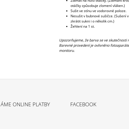
Ždímat na nižší otáčky. (Ždímání kr
otáčky způsobuje zlomení vláken.)
Sušit ve stínu ve vodorovné poloze.
Nesušit v bubnové sušičce. (Sušení 
zkrátit sukni i o několik cm.)
Žehlení na 1 st.
Upozorňujeme, že barva se ve skutečnosti m
Barevné provedení je ovlivněno fotoaparáte
monitoru.
MÁME ONLINE PLATBY
FACEBOOK