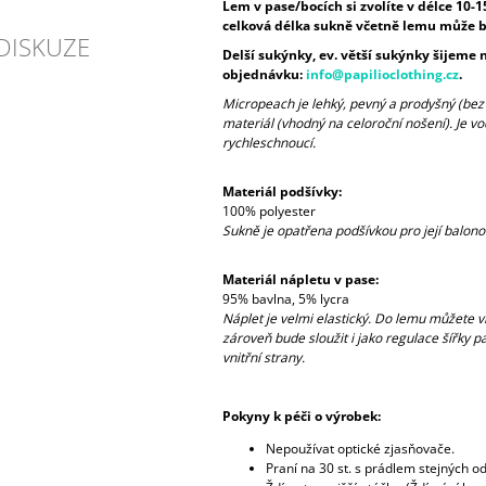
Lem v pase/bocích si zvolíte v délce 10-
celková délka sukně včetně lemu může b
DISKUZE
Delší sukýnky, ev. větší sukýnky šijeme 
objednávku:
info@papilioclothing.cz
.
Micropeach je lehký, pevný a prodyšný (be
materiál (vhodný na celoroční nošení). Je v
rychleschnoucí.
Materiál podšívky:
100% polyester
Sukně je opatřena podšívkou pro její balonov
Materiál nápletu v pase:
95% bavlna, 5% lycra
Náplet je velmi elastický. Do lemu můžete v
zároveň bude sloužit i jako regulace šířky pa
vnitřní strany.
Pokyny k péči o výrobek:
Nepoužívat optické zjasňovače.
Praní na 30 st. s prádlem stejných od