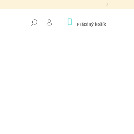
NÁKUPNÍ
HLEDAT
KOŠÍK
Prázdný košík
PŘIHLÁŠENÍ
Ě CHVILKA PRO SEBE