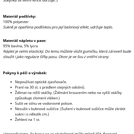
Sukýnka se velmi lehce udržuje.:)
Materiál podšívky:
100% polyester
Sukně je opatřena podšívkou pro její balonový efekt, udržuje teplo.
Materiál nápletu v pase:
95% bavlna, 5% lycra
Náplet je velmi elastický. Do lemu můžete vložit gumičku, která zároveň bude
sloužit i jako regulace šířky pasu. Otvor je ve švu z vnitřní strany.
Pokyny k péči o výrobek:
Nepoužívat optické zjasňovače.
Praní na 30 st. s prádlem stejných odstínů.
Ždímat na nižší otáčky. (Ždímání kroucením nebo na vyšší otáčky
způsobuje zlomení vláken.)
Sušit ve stínu ve vodorovné poloze.
Nesušit v bubnové sušičce. (Sušení v bubnové sušičce může zkrátit
sukni i o několik cm.)
Žehlení na 1 st.
Upozorňujeme, že barva se ve skutečnosti může mírně lišit. Barevné