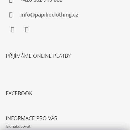
A
T
Í
info@papilioclothing.cz
Facebook
Instagram
PŘIJÍMÁME ONLINE PLATBY
FACEBOOK
INFORMACE PRO VÁS
Jak nakupovat