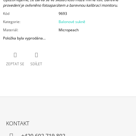
provedení je ovlivněno fotoaparátem a barevnou kalibrací monitoru.
Kód
9693
Kategorie
:
Balonové sukně
Materiál
:
Micropeach
Položka byla vyprodána…
ZEPTAT SE
SDÍLET
Z
Á
KONTAKT
P
+420 602 719 802