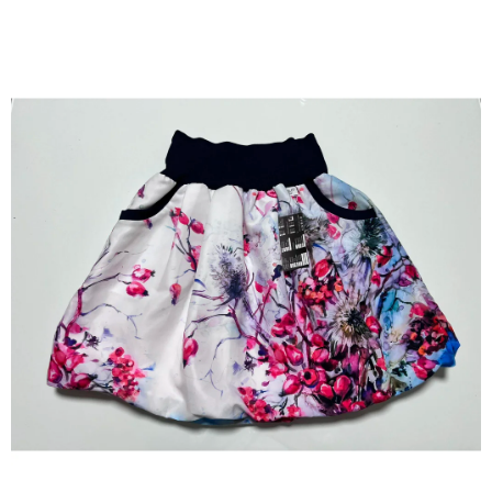
A
J
Í
T
?
HLEDAT
D
O
P
O
R
U
Č
U