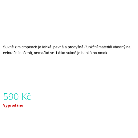
J
E
M
E
BALONOVÁ
SUKNĚ
CHVILKA
Sukně z micropeach je lehká, pevná a prodyšná (funkční materiál vhodný na
PRO
celoroční nošení), nemačká se. Látka sukně je hebká na omak.
SEBE
|
MICROPEACH
850
Kč
590 Kč
Měrná
Vyprodáno
cena: