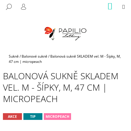
K
Přejít
NÁKUP
M
HLEDAT
na
KOŠÍK
O
PŘIHLÁŠENÍ
ZPĚT
ZPĚT
obsah
Š
Í
C
K
O
P
O
Domů
Sukně
/
Balonové sukně
/
Balonová sukně SKLADEM vel. M - Šípky, M,
T
47 cm | micropeach
Ř
BALONOVÁ SUKNĚ SKLADEM
E
B
VEL. M - ŠÍPKY, M, 47 CM |
U
MICROPEACH
J
E
T
AKCE
TIP
MICROPEACH
E
N