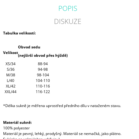
POPIS
DISKUZE
Tabulka velikostí:
Obvod sedu
Velikost
(nejširší obvod přes hýždě)
XS/34
88-94
S/36
94-98
M/38
98-104
L/40
104-110
XL/42
110-116
XXL/44
116-122
*Délka sukně je měřena uprostřed předního dílu v nataženém stavu.
Materiál sukně:
100% polyester
Materiál je pevný, lehký, prodyšný. Materiál se nemačká, jako plátno.