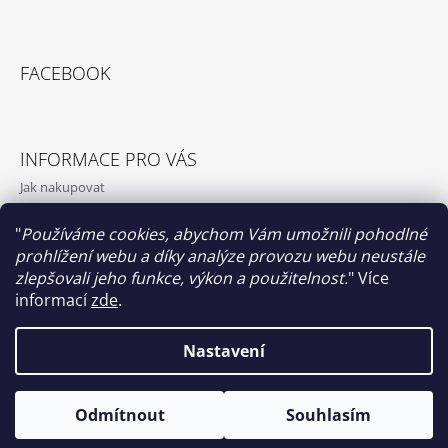
FACEBOOK
INFORMACE PRO VÁS
Jak nakupovat
Obchodní podmínky
"
Používáme cookies, abychom Vám umožnili pohodlné
Podmínky ochrany osobních údajů
prohlížení webu a díky analýze provozu webu neustále
O nás
zlepšovali jeho funkce, výkon a použitelnost.
"
Více
informací
zde
.
Nastavení
Papilio clothing
© 2026 Papilio clothing. Všechna práva
Vytvořil Shoptet
Odmítnout
Souhlasím
vyhrazena.
Upravit nastavení cookies
Co na srdci, to na sukni