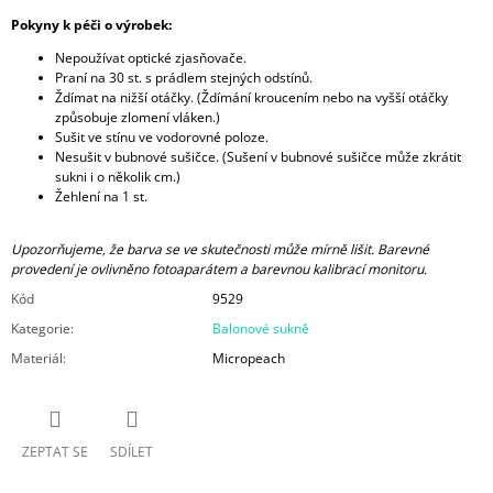
Pokyny k péči o výrobek:
Nepoužívat optické zjasňovače.
Praní na 30 st. s prádlem stejných odstínů.
Ždímat na nižší otáčky. (Ždímání kroucením nebo na vyšší otáčky
způsobuje zlomení vláken.)
Sušit ve stínu ve vodorovné poloze.
Nesušit v bubnové sušičce. (Sušení v bubnové sušičce může zkrátit
sukni i o několik cm.)
Žehlení na 1 st.
Upozorňujeme, že barva se ve skutečnosti může mírně lišit. Barevné
provedení je ovlivněno fotoaparátem a barevnou kalibrací monitoru.
Kód
9529
Kategorie
:
Balonové sukně
Materiál
:
Micropeach
ZEPTAT SE
SDÍLET