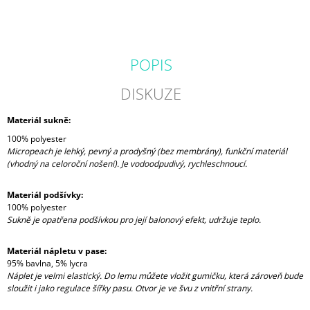
POPIS
DISKUZE
Materiál sukně:
100% polyester
Micropeach je lehký, pevný a prodyšný (bez membrány), funkční materiál
(vhodný na celoroční nošení). Je vodoodpudivý, rychleschnoucí.
Materiál podšívky:
100% polyester
Sukně je opatřena podšívkou pro její balonový efekt, udržuje teplo.
Materiál nápletu v pase:
95% bavlna, 5% lycra
Náplet je velmi elastický. Do lemu můžete vložit gumičku, která zároveň bude
sloužit i jako regulace šířky pasu. Otvor je ve švu z vnitřní strany.