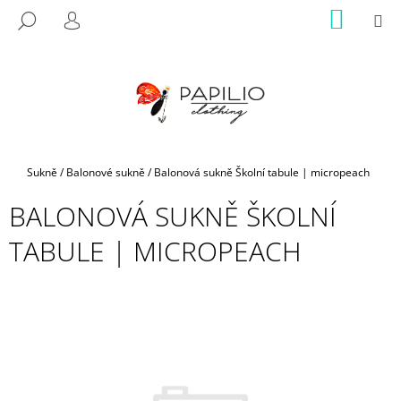
K
Přejít
NÁKUP
M
HLEDAT
na
KOŠÍK
O
PŘIHLÁŠENÍ
ZPĚT
ZPĚT
obsah
Š
Í
C
K
O
P
O
Domů
Sukně
/
Balonové sukně
/
Balonová sukně Školní tabule | micropeach
T
BALONOVÁ SUKNĚ ŠKOLNÍ
Ř
E
TABULE | MICROPEACH
B
U
J
E
T
E
N