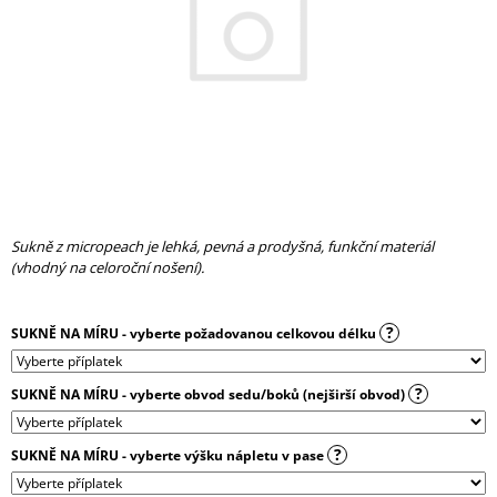
A
J
Í
T
?
Sukně z micropeach je lehká, pevná a prodyšná, funkční materiál
HLEDAT
(vhodný na celoroční nošení).
?
SUKNĚ NA MÍRU - vyberte požadovanou celkovou délku
D
O
P
?
SUKNĚ NA MÍRU - vyberte obvod sedu/boků (nejširší obvod)
O
R
U
?
SUKNĚ NA MÍRU - vyberte výšku nápletu v pase
Č
U