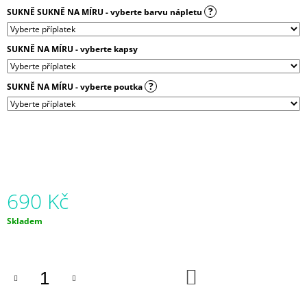
J
?
SUKNĚ SUKNĚ NA MÍRU - vyberte barvu nápletu
E
M
E
SUKNĚ NA MÍRU - vyberte kapsy
BALONOVÁ
?
SUKNĚ NA MÍRU - vyberte poutka
SUKNĚ
MODRÉ
ZVONKY
|
MICROPEACH
850
Kč
690 Kč
Měrná
Skladem
cena:
DO
KOŠÍKU