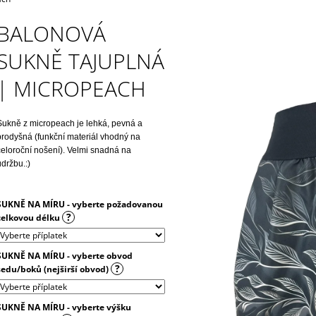
850 Kč
850 Kč
BALONOVÁ
SUKNĚ TAJUPLNÁ
| MICROPEACH
Sukně z micropeach je lehká, pevná a
prodyšná (funkční materiál vhodný na
celoroční nošení). Velmi snadná na
údržbu.:)
SUKNĚ NA MÍRU - vyberte požadovanou
?
celkovou délku
SUKNĚ NA MÍRU - vyberte obvod
?
sedu/boků (nejširší obvod)
SUKNĚ NA MÍRU - vyberte výšku