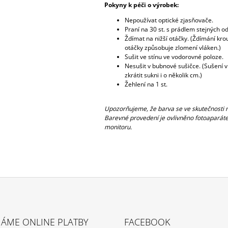
Pokyny k péči o výrobek:
Nepoužívat optické zjasňovače.
Praní na 30 st. s prádlem stejných od
Ždímat na nižší otáčky. (Ždímání kr
otáčky způsobuje zlomení vláken.)
Sušit ve stínu ve vodorovné poloze.
Nesušit v bubnové sušičce. (Sušení 
zkrátit sukni i o několik cm.)
Žehlení na 1 st.
Upozorňujeme, že barva se ve skutečnosti m
Barevné provedení je ovlivněno fotoaparáte
monitoru.
MÁME ONLINE PLATBY
FACEBOOK