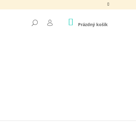
NÁKUPNÍ
HLEDAT
KOŠÍK
Prázdný košík
PŘIHLÁŠENÍ
Ě CHVILKA PRO SEBE