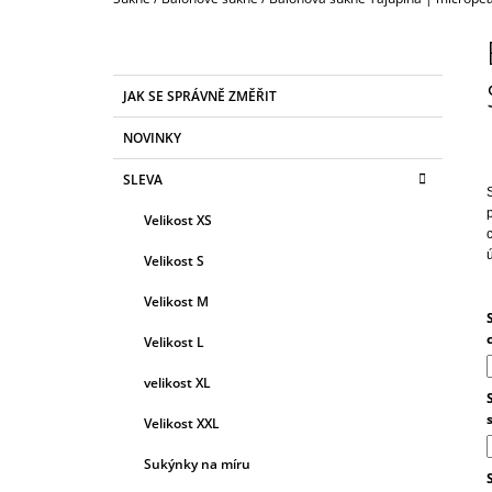
850 Kč
P
O
S
K
Přeskočit
JAK SE SPRÁVNĚ ZMĚŘIT
T
A
kategorie
T
R
NOVINKY
E
A
G
SLEVA
N
O
R
N
Velikost XS
I
Í
E
Velikost S
P
A
Velikost M
N
Velikost L
E
velikost XL
L
Velikost XXL
Sukýnky na míru