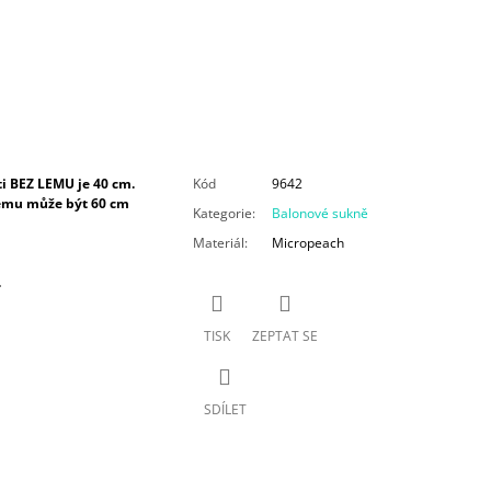
i BEZ LEMU je 40 cm.
Kód
9642
lemu může být 60 cm
Kategorie
:
Balonové sukně
Materiál
:
Micropeach
.
TISK
ZEPTAT SE
SDÍLET