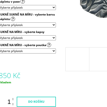
?
nápletu v pase
SUKNĚ SUKNĚ NA MÍRU - vyberte barvu
?
nápletu
SUKNĚ NA MÍRU - vyberte kapsy
?
SUKNĚ NA MÍRU - vyberte poutka
850 Kč
Měrná
Skladem
ena:
DO KOŠÍKU