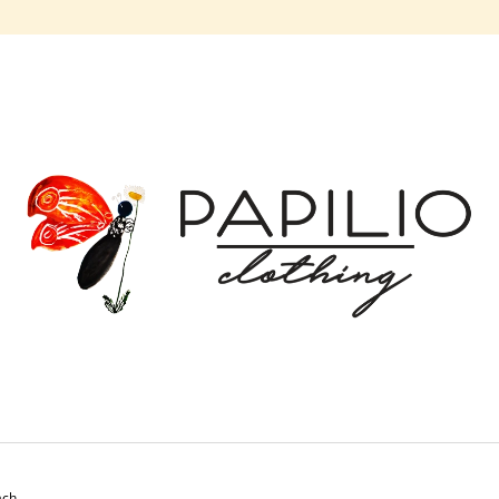
CO POTŘEBUJETE NAJÍT?
HLEDAT
DOPORUČUJEME
BALONOVÁ SUKNĚ MODRÉ ZVONKY |
BALONOVÁ SUKN
MICROPEACH
| MICROPEACH
ach