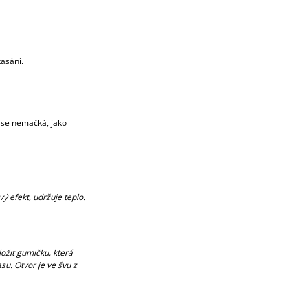
asání.
l se nemačká, jako
ý efekt, udržuje teplo.
ložit gumičku, která
su. Otvor je ve švu z