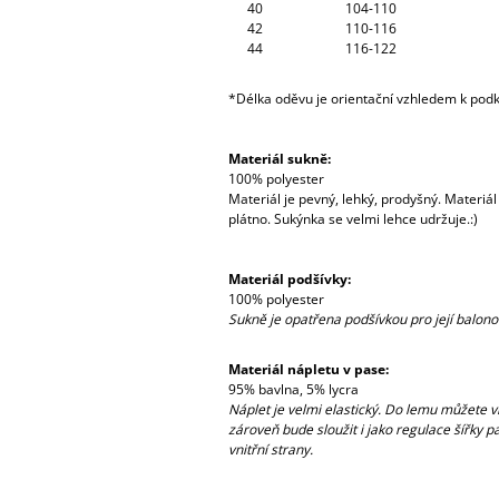
40
104-110
42
110-116
44
116-122
*Délka oděvu je orientační vzhledem k podk
Materiál sukně:
100% polyester
Materiál je pevný, lehký, prodyšný. Materiá
plátno. Sukýnka se velmi lehce udržuje.:)
Materiál podšívky:
100% polyester
Sukně je opatřena podšívkou pro její balonov
Materiál nápletu v pase:
95% bavlna, 5% lycra
Náplet je velmi elastický. Do lemu můžete v
zároveň bude sloužit i jako regulace šířky pa
vnitřní strany.