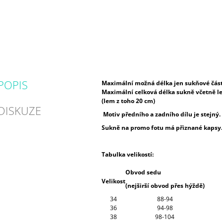
POPIS
Maximální možná délka jen sukňové část
Maximální celková délka sukně včetně 
(lem z toho 20 cm)
DISKUZE
Motiv předního a zadního dílu je stejný.
Sukně na promo fotu má přiznané kapsy
Tabulka velikostí:
Obvod sedu
Velikost
(nejširší obvod přes hýždě)
34
88-94
36
94-98
38
98-104