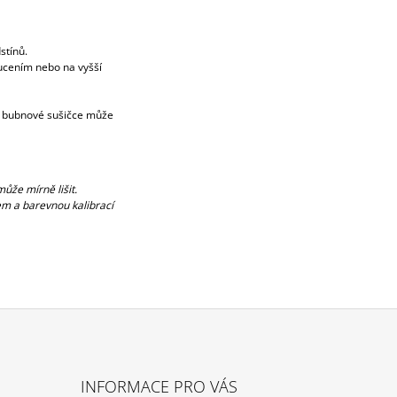
stínů.
oucením nebo na vyšší
v bubnové sušičce může
ůže mírně lišit.
m a barevnou kalibrací
INFORMACE PRO VÁS