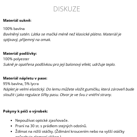
DISKUZE
Materiál sukně:
100% bavlna
Bavlněný satén. Látka se mačká méně než klasické plátno. Materiál je
splývavý, příjemný na omak.
Materiál podšívky:
100% polyester
Sukně je opatřena podšívkou pro její balonový efekt, udržuje teplo.
Materiál nápletu v pase:
95% bavlna, 5% lycra
Náplet je velmi elastický. Do lemu můžete vložit gumičku, která zároveň bude
sloužit i jako regulace šířky pasu. Otvor je ve švu z vnitřní strany.
Pokyny k péči o výrobek:
Nepoužívat optické zjasňovače.
Praní na 30 st. s prádlem stejných odstínů.
Ždímat na nižší otáčky. (Ždímání kroucením nebo na vyšší otáčky
způsobuje zlomení vláken.)