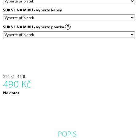
J
SUKNĚ NA MÍRU - vyberte kapsy
E
M
E
?
SUKNĚ NA MÍRU - vyberte poutka
ŠATY
MAGNÓLIE
S
BOHATOU
SUKNÍ
|
BAVLNĚNÝ
ÚPLET
850 Kč
–42 %
490 Kč
1
999
Kč
Měrná
Na dotaz
cena:
POPIS