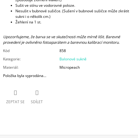
Sušit ve stínu ve vodorovné poloze.
Nesušit v bubnové sušičce. (Sušení v bubnové sušičce může zkrátit
sukni i o několik cm.)
Žehlení na 1 st.
Upozorňujeme, že barva se ve skutečnosti může mírně lišit. Barevné
provedení je ovlivněno fotoaparátem a barevnou kalibrací monitoru.
Kód
858
Kategorie
:
Balonové sukně
Materiál
:
Micropeach
Položka byla vyprodána…
ZEPTAT SE
SDÍLET