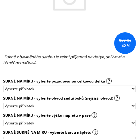
A
J
Í
T
?
850 Kč
–42 %
Sukně z bavlněného saténu je velmi příjemná na dotyk, splývavá a
téměř nemačkavá.
HLEDAT
?
SUKNĚ NA MÍRU - vyberte požadovanou celkovou délku
D
?
SUKNĚ NA MÍRU - vyberte obvod sedu/boků (nejširší obvod)
O
P
O
?
SUKNĚ NA MÍRU - vyberte výšku nápletu v pase
R
U
Č
?
SUKNĚ SUKNĚ NA MÍRU - vyberte barvu nápletu
U