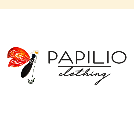
CO POTŘEBUJETE NAJÍT?
HLEDAT
DOPORUČUJEME
BALONOVÁ SUKNĚ MODRÉ ZVONKY |
BALONOVÁ SUKN
MICROPEACH
| MICROPEACH