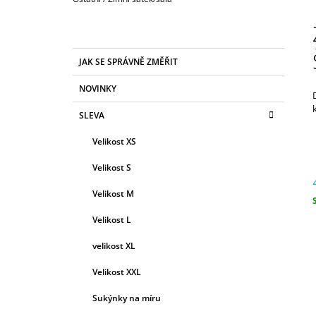
850 Kč
P
O
S
K
Přeskočit
JAK SE SPRÁVNĚ ZMĚŘIT
T
A
kategorie
T
R
NOVINKY
E
A
G
SLEVA
N
O
R
N
Velikost XS
I
Í
E
Velikost S
P
A
Velikost M
N
c
Velikost L
E
velikost XL
L
Velikost XXL
Sukýnky na míru