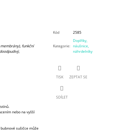
Kód
2585
Doplňky,
z membrány), funkční
Kategorie
:
náušnice,
odoodpudivý,
náhrdelníky
TISK
ZEPTAT SE
SDÍLET
stínů.
oucením nebo na vyšší
v bubnové sušičce může