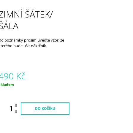
850 Kč
850 Kč
ZIMNÍ ŠÁTEK/
ŠÁLA
Do poznámky prosím uveďte vzor, ze
kterého bude ušit nákrčník.
490 Kč
Měrná
Skladem
ena:
DO KOŠÍKU