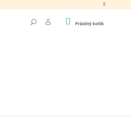
NÁKUPNÍ
HLEDAT
KOŠÍK
Prázdný košík
PŘIHLÁŠENÍ
Ě CHVILKA PRO SEBE