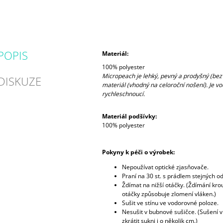
POPIS
Materiál:
100% polyester
Micropeach je lehký, pevný a prodyšný (be
DISKUZE
materiál (vhodný na celoroční nošení). Je v
rychleschnoucí.
Materiál podšívky:
100% polyester
Pokyny k péči o výrobek:
Nepoužívat optické zjasňovače.
Praní na 30 st. s prádlem stejných od
Ždímat na nižší otáčky. (Ždímání kr
otáčky způsobuje zlomení vláken.)
Sušit ve stínu ve vodorovné poloze.
Nesušit v bubnové sušičce. (Sušení 
zkrátit sukni i o několik cm.)