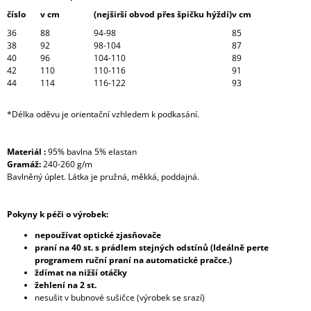
číslo
v cm
(nejširší obvod přes špičku hýždí)
v cm
36
88
94-98
85
38
92
98-104
87
40
96
104-110
89
42
110
110-116
91
44
114
116-122
93
*Délka oděvu je orientační vzhledem k podkasání.
Materiál :
95% bavlna 5% elastan
Gramáž:
240-260 g/m
Bavlněný úplet. Látka je pružná, měkká, poddajná.
Pokyny k péči o výrobek:
nepoužívat optické zjasňovače
praní na 40 st. s prádlem stejných odstínů (Ideálně perte
programem ruční praní na automatické pračce.)
ždímat na nižší otáčky
žehlení na 2 st.
nesušit v bubnové sušičce (výrobek se srazí)