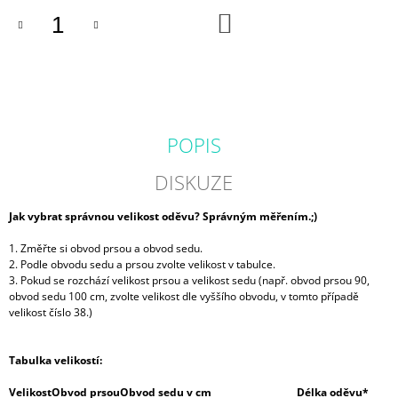
J
DO
KOŠÍKU
E
M
E
BALONOVÁ
SUKNĚ
CHVILKA
POPIS
PRO
SEBE
DISKUZE
|
MICROPEACH
Jak vybrat správnou velikost oděvu? Správným měřením.;)
850
Kč
1. Změřte si obvod prsou a obvod sedu.
2. Podle obvodu sedu a prsou zvolte velikost v tabulce.
3. Pokud se rozchází velikost prsou a velikost sedu (např. obvod prsou 90,
obvod sedu 100 cm, zvolte velikost dle vyššího obvodu, v tomto případě
velikost číslo 38.)
Tabulka velikostí:
Velikost
Obvod prsou
Obvod sedu v cm
Délka oděvu*