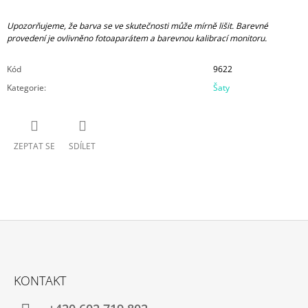
Upozorňujeme, že barva se ve skutečnosti může mírně lišit. Barevné
provedení je ovlivněno fotoaparátem a barevnou kalibrací monitoru.
Kód
9622
Kategorie
:
Šaty
ZEPTAT SE
SDÍLET
Z
Á
KONTAKT
P