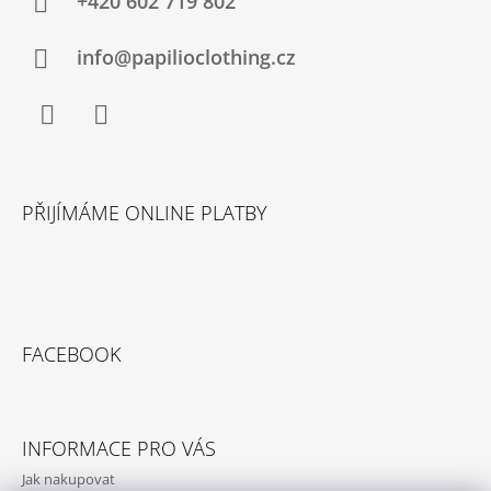
A
+420 602 719 802
T
Í
info@papilioclothing.cz
Facebook
Instagram
PŘIJÍMÁME ONLINE PLATBY
FACEBOOK
INFORMACE PRO VÁS
Jak nakupovat