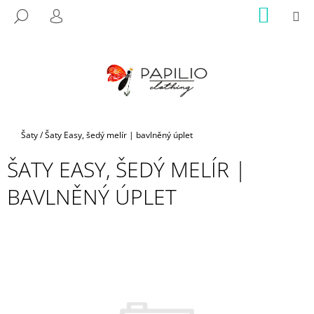
K
Přejít
NÁKUP
M
HLEDAT
na
KOŠÍK
O
PŘIHLÁŠENÍ
ZPĚT
ZPĚT
obsah
Š
Í
C
K
O
P
O
Domů
Šaty
/
Šaty Easy, šedý melír | bavlněný úplet
T
ŠATY EASY, ŠEDÝ MELÍR |
Ř
E
BAVLNĚNÝ ÚPLET
B
U
J
E
T
E
N