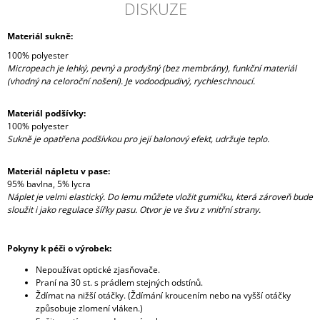
DISKUZE
Materiál sukně:
100% polyester
Micropeach je lehký, pevný a prodyšný (bez membrány), funkční materiál
(vhodný na celoroční nošení). Je vodoodpudivý, rychleschnoucí.
Materiál podšívky:
100% polyester
Sukně je opatřena podšívkou pro její balonový efekt, udržuje teplo.
Materiál nápletu v pase:
95% bavlna, 5% lycra
Náplet je velmi elastický. Do lemu můžete vložit gumičku, která zároveň bude
sloužit i jako regulace šířky pasu. Otvor je ve švu z vnitřní strany.
Pokyny k péči o výrobek:
Nepoužívat optické zjasňovače.
Praní na 30 st. s prádlem stejných odstínů.
Ždímat na nižší otáčky. (Ždímání kroucením nebo na vyšší otáčky
způsobuje zlomení vláken.)