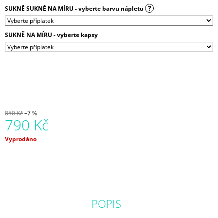
J
?
SUKNĚ SUKNĚ NA MÍRU - vyberte barvu nápletu
E
M
E
SUKNĚ NA MÍRU - vyberte kapsy
BALONOVÁ
SUKNĚ
CHVILKA
PRO
SEBE
|
MICROPEACH
850 Kč
–7 %
790 Kč
850
Kč
Měrná
Vyprodáno
cena:
POPIS