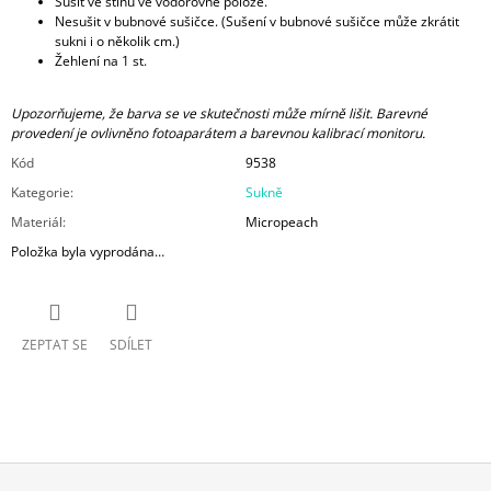
Sušit ve stínu ve vodorovné poloze.
Nesušit v bubnové sušičce. (Sušení v bubnové sušičce může zkrátit
sukni i o několik cm.)
Žehlení na 1 st.
Upozorňujeme, že barva se ve skutečnosti může mírně lišit. Barevné
provedení je ovlivněno fotoaparátem a barevnou kalibrací monitoru.
Kód
9538
Kategorie
:
Sukně
Materiál
:
Micropeach
Položka byla vyprodána…
ZEPTAT SE
SDÍLET