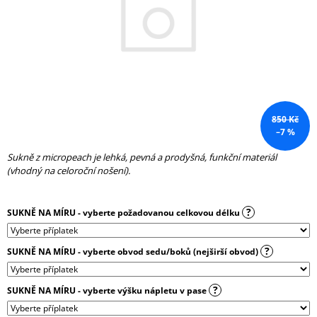
A
J
Í
T
?
850 Kč
–7 %
Sukně z micropeach je lehká, pevná a prodyšná, funkční materiál
HLEDAT
(vhodný na celoroční nošení).
?
SUKNĚ NA MÍRU - vyberte požadovanou celkovou délku
D
O
P
?
SUKNĚ NA MÍRU - vyberte obvod sedu/boků (nejširší obvod)
O
R
U
?
SUKNĚ NA MÍRU - vyberte výšku nápletu v pase
Č
U