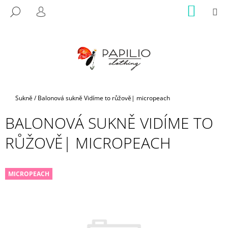
K
Přejít
NÁKUP
M
HLEDAT
na
KOŠÍK
O
PŘIHLÁŠENÍ
ZPĚT
ZPĚT
obsah
Š
Í
C
K
O
P
O
Domů
Sukně
/
Balonová sukně Vidíme to růžově| micropeach
T
BALONOVÁ SUKNĚ VIDÍME TO
Ř
E
RŮŽOVĚ| MICROPEACH
B
U
J
MICROPEACH
E
T
E
N