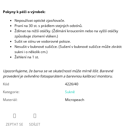
Pokyny k péči o výrobek:
Nepoužívat optické zjasňovače.
Praní na 30 st. s prádlem stejných odstínů.
Ždímat na nižší otáčky. (Ždímání kroucením nebo na vyšší otáčky
způsobuje zlomení vláken.)
Sušit ve stínu ve vodorovné poloze.
Nesušit v bubnové sušičce. (Sušení v bubnové sušičce může zkrátit
sukni i o několik cm.)
Žehlení na 1 st.
Upozorňujeme, že barva se ve skutečnosti může mírně lišit. Barevné
provedení je ovlivněno fotoaparátem a barevnou kalibrací monitoru.
Kód
4226/40
Kategorie
:
Sukně
Materiál
:
Micropeach
ZEPTAT SE
SDÍLET