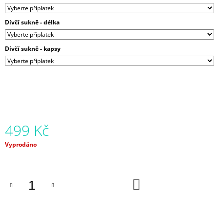
J
E
Dívčí sukně - délka
M
E
Dívčí sukně - kapsy
BALONOVÁ
SUKNĚ
CHVILKA
PRO
SEBE
|
MICROPEACH
850
499 Kč
Kč
Měrná
Vyprodáno
cena:
DO
KOŠÍKU