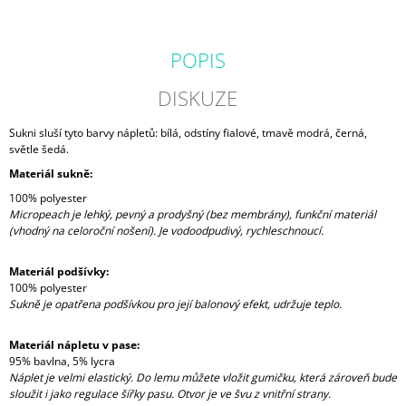
POPIS
DISKUZE
Sukni sluší tyto barvy nápletů: bílá, odstíny fialové, tmavě modrá, černá,
světle šedá.
Materiál sukně:
100% polyester
Micropeach je lehký, pevný a prodyšný (bez membrány), funkční materiál
(vhodný na celoroční nošení). Je vodoodpudivý, rychleschnoucí.
Materiál podšívky:
100% polyester
Sukně je opatřena podšívkou pro její balonový efekt, udržuje teplo.
Materiál nápletu v pase:
95% bavlna, 5% lycra
Náplet je velmi elastický. Do lemu můžete vložit gumičku, která zároveň bude
sloužit i jako regulace šířky pasu. Otvor je ve švu z vnitřní strany.