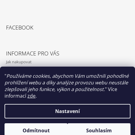
FACEBOOK
INFORMACE PRO VÁS
Jak nakupovat
Obchodní podmínky
"
Používáme cookies, abychom Vám umožnili pohodlné
Podmínky ochrany osobních údajů
prohlížení webu a díky analýze provozu webu neustále
O nás
zlepšovali jeho funkce, výkon a použitelnost.
"
Více
informací
zde
.
Nastavení
Papilio clothing
© 2026 Papilio clothing. Všechna práva
Vytvořil Shoptet
Odmítnout
Souhlasím
vyhrazena.
Upravit nastavení cookies
Co na srdci, to na sukni