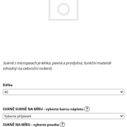
A
J
Í
T
?
Sukně z micropeach je lehká, pevná a prodyšná, funkční materiál
HLEDAT
(vhodný na celoroční nošení).
Délka
D
O
P
O
?
SUKNĚ SUKNĚ NA MÍRU - vyberte barvu nápletu
R
U
Č
?
SUKNĚ NA MÍRU - vyberte poutka
U