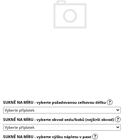
A
J
Í
T
?
HLEDAT
D
?
SUKNĚ NA MÍRU - vyberte požadovanou celkovou délku
O
P
O
?
SUKNĚ NA MÍRU - vyberte obvod sedu/boků (nejširší obvod)
R
U
Č
?
SUKNĚ NA MÍRU - vyberte výšku nápletu v pase
U