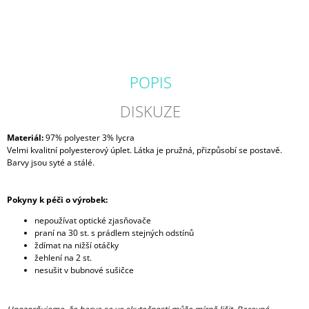
POPIS
DISKUZE
Materiál
:
97% polyester 3% lycra
Velmi kvalitní polyesterový úplet. Látka je pružná, přizpůsobí se postavě.
Barvy jsou syté a stálé.
Pokyny k péči o výrobek:
nepoužívat optické zjasňovače
praní na 30 st. s prádlem stejných odstínů
ždímat na nižší otáčky
žehlení na 2 st.
nesušit v bubnové sušičce