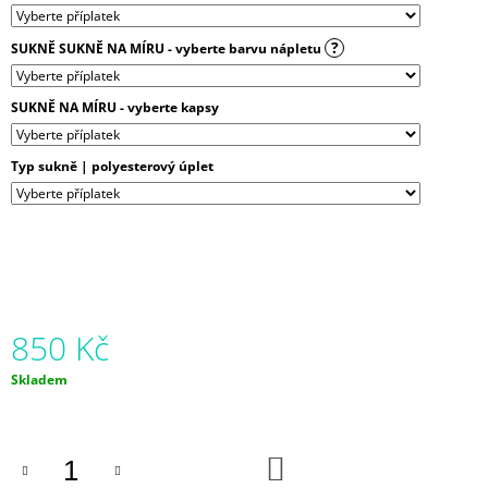
J
E
?
SUKNĚ SUKNĚ NA MÍRU - vyberte barvu nápletu
M
E
SUKNĚ NA MÍRU - vyberte kapsy
BALONOVÁ
SUKNĚ
MODRÉ
Typ sukně | polyesterový úplet
ZVONKY
|
MICROPEACH
850
Kč
850 Kč
Měrná
Skladem
cena:
DO
KOŠÍKU