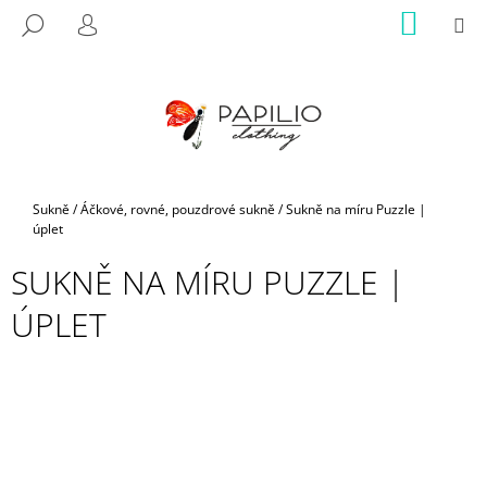
K
Přejít
NÁKUP
M
HLEDAT
na
KOŠÍK
O
PŘIHLÁŠENÍ
ZPĚT
ZPĚT
obsah
Š
Í
C
K
O
P
O
Domů
Sukně
/
Áčkové, rovné, pouzdrové sukně
/
Sukně na míru Puzzle |
T
úplet
Ř
SUKNĚ NA MÍRU PUZZLE |
E
B
ÚPLET
U
J
E
T
E
N