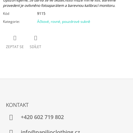
Upozorňujeme, že barva se ve skutečnosti může mírně lišit. Barevné
provedení je ovlivněno fotoaparátem a barevnou kalibrací monitoru.
Kód
9115
Kategorie
:
Áčkové, rovné, pouzdrové sukně
ZEPTAT SE
SDÍLET
Z
Á
KONTAKT
P
A
+420 602 719 802
T
Í
info@papilioclothing.cz