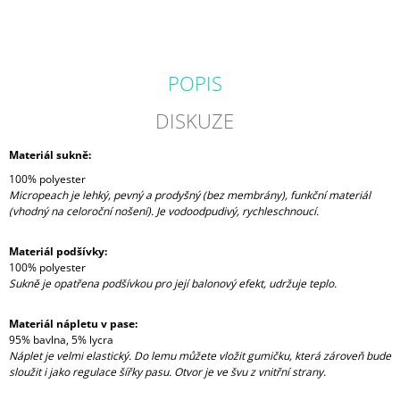
POPIS
DISKUZE
Materiál sukně:
100% polyester
Micropeach je lehký, pevný a prodyšný (bez membrány), funkční materiál
(vhodný na celoroční nošení). Je vodoodpudivý, rychleschnoucí.
Materiál podšívky:
100% polyester
Sukně je opatřena podšívkou pro její balonový efekt, udržuje teplo.
Materiál nápletu v pase:
95% bavlna, 5% lycra
Náplet je velmi elastický. Do lemu můžete vložit gumičku, která zároveň bude
sloužit i jako regulace šířky pasu. Otvor je ve švu z vnitřní strany.