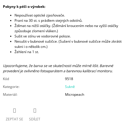
Pokyny k péči o výrobek:
Nepoužívat optické zjasňovače.
Praní na 30 st. s prádlem stejných odstínů.
Ždímat na nižší otáčky. (Ždímání kroucením nebo na vyšší otáčky
způsobuje zlomení vláken.)
Sušit ve stínu ve vodorovné poloze.
Nesušit v bubnové sušičce. (Sušení v bubnové sušičce může zkrátit
sukni i o několik cm.)
Žehlení na 1 st.
Upozorňujeme, že barva se ve skutečnosti může mírně lišit. Barevné
provedení je ovlivněno fotoaparátem a barevnou kalibrací monitoru.
Kód
9518
Kategorie
:
Sukně
Materiál
:
Micropeach
ZEPTAT SE
SDÍLET