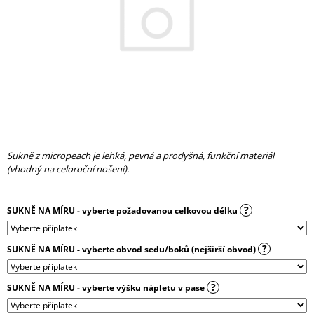
A
J
Í
T
?
Sukně z micropeach je lehká, pevná a prodyšná, funkční materiál
HLEDAT
(vhodný na celoroční nošení).
?
SUKNĚ NA MÍRU - vyberte požadovanou celkovou délku
D
O
P
?
SUKNĚ NA MÍRU - vyberte obvod sedu/boků (nejširší obvod)
O
R
U
?
SUKNĚ NA MÍRU - vyberte výšku nápletu v pase
Č
U