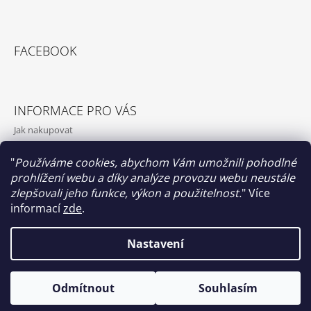
FACEBOOK
INFORMACE PRO VÁS
Jak nakupovat
Obchodní podmínky
"
Používáme cookies, abychom Vám umožnili pohodlné
Podmínky ochrany osobních údajů
prohlížení webu a díky analýze provozu webu neustále
O nás
zlepšovali jeho funkce, výkon a použitelnost.
"
Více
informací
zde
.
Nastavení
Papilio clothing
© 2026 Papilio clothing. Všechna práva
Vytvořil Shoptet
Odmítnout
Souhlasím
vyhrazena.
Upravit nastavení cookies
Co na srdci, to na sukni