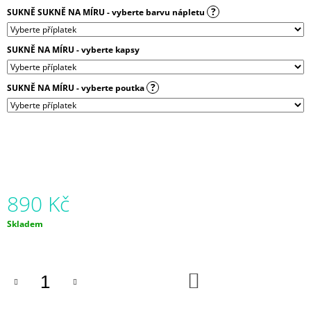
J
?
SUKNĚ SUKNĚ NA MÍRU - vyberte barvu nápletu
E
M
E
SUKNĚ NA MÍRU - vyberte kapsy
BALONOVÁ
?
SUKNĚ NA MÍRU - vyberte poutka
SUKNĚ
DUHOVÁ
|
MICROPEACH
850
Kč
890 Kč
Měrná
Skladem
cena:
DO
KOŠÍKU