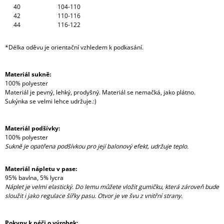
40
104-110
42
110-116
44
116-122
*Délka oděvu je orientační vzhledem k podkasání.
Materiál sukně:
100% polyester
Materiál je pevný, lehký, prodyšný. Materiál se nemačká, jako plátno.
Sukýnka se velmi lehce udržuje.:)
Materiál podšívky:
100% polyester
Sukně je opatřena podšívkou pro její balonový efekt, udržuje teplo.
Materiál nápletu v pase:
95% bavlna, 5% lycra
Náplet je velmi elastický. Do lemu můžete vložit gumičku, která zároveň bude
sloužit i jako regulace šířky pasu. Otvor je ve švu z vnitřní strany.
Pokyny k péči o výrobek: