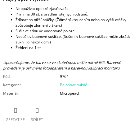
Nepoužívat optické zjasňovače.
Praní na 30 st. s prádlem stejných odstínů.
Ždímat na nižší otáčky. (Ždímání kroucením nebo na vyšší otáčky
způsobuje zlomení vláken.)
Sušit ve stínu ve vodorovné poloze.
Nesušit v bubnové sušičce. (Sušení v bubnové sušičce může zkrátit
sukni i o několik cm.)
Žehlení na 1 st.
Upozorňujeme, že barva se ve skutečnosti může mírně lišit. Barevné
provedení je ovlivněno fotoaparátem a barevnou kalibrací monitoru.
Kód
9764
Kategorie
:
Balonové sukně
Materiál
:
Micropeach
ZEPTAT SE
SDÍLET