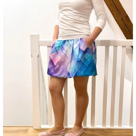
A
J
Í
T
?
HLEDAT
D
O
P
O
R
U
Č
U