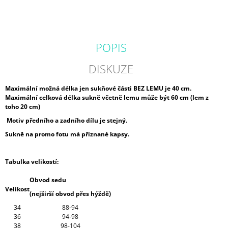
POPIS
DISKUZE
Maximální možná délka jen sukňové části BEZ LEMU je 40 cm.
Maximální celková délka sukně včetně lemu může být 60 cm (lem z
toho 20 cm)
Motiv předního a zadního dílu je stejný.
Sukně na promo fotu má přiznané kapsy.
Tabulka velikostí:
Obvod sedu
Velikost
(nejširší obvod přes hýždě)
34
88-94
36
94-98
38
98-104