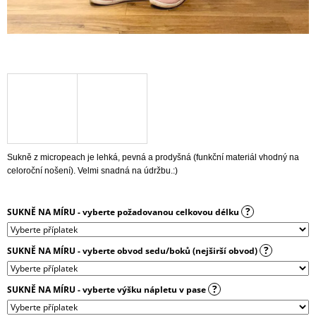
J
E
M
E
ŠATY
KARAFIÁTY
S
BOHATOU
SUKNÍ
|
BAVLNĚNÝ
Sukně z micropeach je lehká, pevná a prodyšná (funkční materiál vhodný na
ÚPLET
celoroční nošení). Velmi snadná na údržbu.:)
1
999
Kč
?
SUKNĚ NA MÍRU - vyberte požadovanou celkovou délku
?
SUKNĚ NA MÍRU - vyberte obvod sedu/boků (nejširší obvod)
?
SUKNĚ NA MÍRU - vyberte výšku nápletu v pase