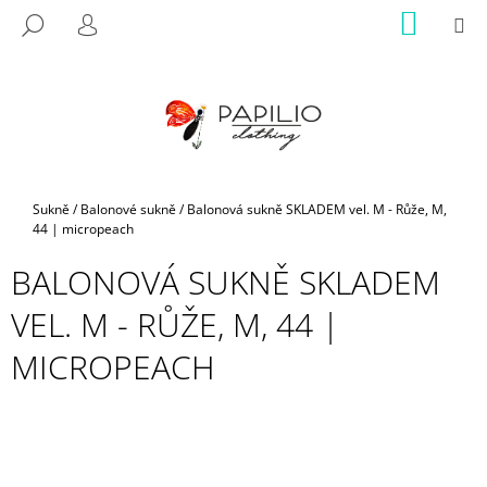
K
Přejít
NÁKUP
M
HLEDAT
na
KOŠÍK
O
PŘIHLÁŠENÍ
ZPĚT
ZPĚT
obsah
Š
Í
C
K
O
P
O
Domů
Sukně
/
Balonové sukně
/
Balonová sukně SKLADEM vel. M - Růže, M,
T
44 | micropeach
Ř
BALONOVÁ SUKNĚ SKLADEM
E
B
VEL. M - RŮŽE, M, 44 |
U
MICROPEACH
J
E
T
E
N