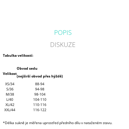
POPIS
DISKUZE
Tabulka velikostí:
Obvod sedu
Velikost
(nejširší obvod přes hýždě)
XS/34
88-94
S/36
94-98
M/38
98-104
L/40
104-110
XL/42
110-116
XXL/44
116-122
*Délka sukně je měřena uprostřed předního dílu v nataženém stavu.