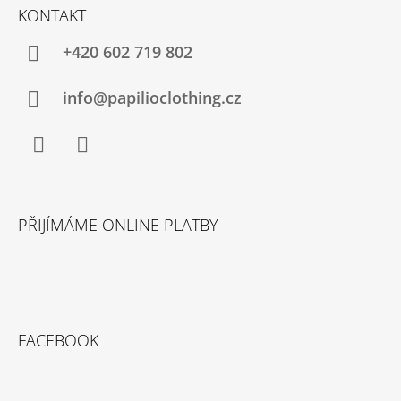
Á
KONTAKT
P
A
+420 602 719 802
T
Í
info@papilioclothing.cz
Facebook
Instagram
PŘIJÍMÁME ONLINE PLATBY
FACEBOOK