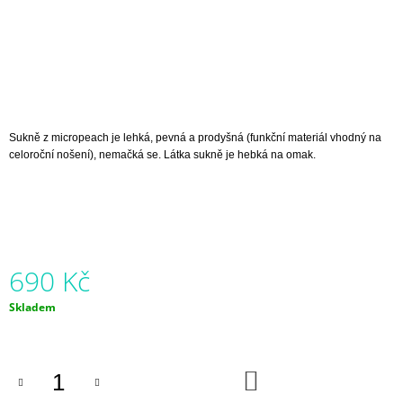
J
E
M
E
ŠATY
KARAFIÁTY
S
Sukně z micropeach je lehká, pevná a prodyšná (funkční materiál vhodný na
BOHATOU
celoroční nošení), nemačká se. Látka sukně je hebká na omak.
SUKNÍ
|
BAVLNĚNÝ
ÚPLET
1
999
Kč
690 Kč
Měrná
Skladem
cena:
DO
KOŠÍKU