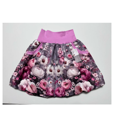
A
J
Í
T
?
HLEDAT
D
O
P
O
R
U
Č
U