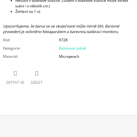
Nesušit v bubnové sušičce. (Sušení v bubnové sušičce může zkrátit
sukni i o několik cm.)
Žehlení na 1 st.
Upozorňujeme, že barva se ve skutečnosti může mírně lišit. Barevné
provedení je ovlivněno fotoaparátem a barevnou kalibrací monitoru.
Kód
9728
Kategorie
:
Balonové sukně
Materiál
:
Micropeach
ZEPTAT SE
SDÍLET
Z