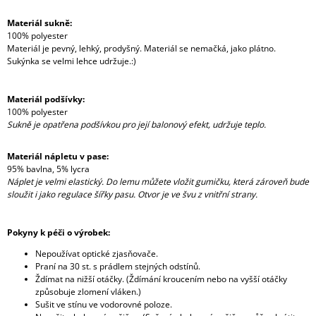
Materiál sukně:
100% polyester
Materiál je pevný, lehký, prodyšný. Materiál se nemačká, jako plátno.
Sukýnka se velmi lehce udržuje.:)
Materiál podšívky:
100% polyester
Sukně je opatřena podšívkou pro její balonový efekt, udržuje teplo.
Materiál nápletu v pase:
95% bavlna, 5% lycra
Náplet je velmi elastický. Do lemu můžete vložit gumičku, která zároveň bude
sloužit i jako regulace šířky pasu. Otvor je ve švu z vnitřní strany.
Pokyny k péči o výrobek:
Nepoužívat optické zjasňovače.
Praní na 30 st. s prádlem stejných odstínů.
Ždímat na nižší otáčky. (Ždímání kroucením nebo na vyšší otáčky
způsobuje zlomení vláken.)
Sušit ve stínu ve vodorovné poloze.