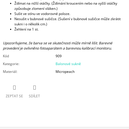
Ždímat na nižší otáčky. (Ždímání kroucením nebo na vyšší otáčky
způsobuje zlomení vláken.)
Sušit ve stínu ve vodorovné poloze.
Nesušit v bubnové sušičce. (Sušení v bubnové sušičce může zkrátit
sukni i o několik cm.)
Žehlení na 1 st.
Upozorňujeme, že barva se ve skutečnosti může mírně lišit. Barevné
provedení je ovlivněno fotoaparátem a barevnou kalibrací monitoru.
Kód
909
Kategorie
:
Balonové sukně
Materiál
:
Micropeach
ZEPTAT SE
SDÍLET