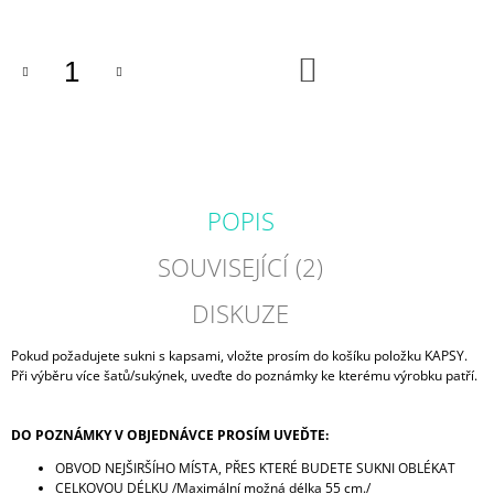
J
E
M
DO
KOŠÍKU
E
BALONOVÁ
SUKNĚ
MODRÉ
ZVONKY
|
POPIS
MICROPEACH
850
SOUVISEJÍCÍ (2)
Kč
DISKUZE
Pokud požadujete sukni s kapsami, vložte prosím do košíku položku KAPSY.
Při výběru více šatů/sukýnek, uveďte do poznámky ke kterému výrobku patří.
DO POZNÁMKY V OBJEDNÁVCE PROSÍM UVEĎTE:
OBVOD NEJŠIRŠÍHO MÍSTA, PŘES KTERÉ BUDETE SUKNI OBLÉKAT
CELKOVOU DÉLKU /Maximální možná délka 55 cm./