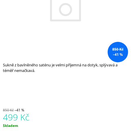
A
J
Í
T
?
850 Kč
–41 %
Sukně z bavlněného saténu je velmi příjemná na dotyk, splývavá a
HLEDAT
téměř nemačkavá.
D
O
P
O
850 Kč
–41 %
R
499 Kč
U
Č
Měrná
Skladem
U
cena: