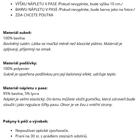
VÝŠKU NÁPLETU V PASE /Pokud nevyplníte, bude výška 10 cm./
BARVU NÁPLETU V PASE /Pokud nevyplníte, bude barva jako na fotce./
ZDA CHCETE POUTKA
Materiál sukně:
100% bavlna
Bavlněný satén. Látka se mačká méně než klasické plátno. Materiál je
splývavý, příjemný na omak.
Materiál podšívky:
100% polyester
Sukně je opatřena podšívkou pro její balonový efekt, udržuje teplo.
Materiál nápletu v pase:
95% bavlna, 5% lycra
Náplet je velmi elastický. Do lemu můžete vložit gumičku, která zároveň bude
sloužit i jako regulace šířky pasu. Otvor je ve švu z vnitřní strany.
Pokyny k péči o výrobek:
Nepoužívat optické zjasňovače.
Praní na 30 st. s prádlem stejných odstínů.