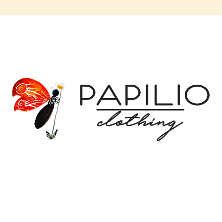
CO POTŘEBUJETE NAJÍT?
HLEDAT
DOPORUČUJEME
BALONOVÁ SUKNĚ MODRÉ ZVONKY |
BALONOVÁ SUKN
MICROPEACH
| MICROPEACH