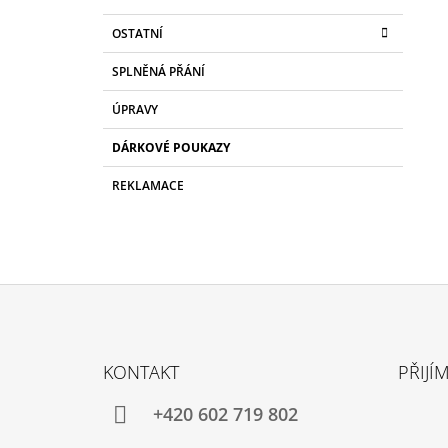
OSTATNÍ
SPLNĚNÁ PŘÁNÍ
ÚPRAVY
DÁRKOVÉ POUKAZY
REKLAMACE
Z
Á
KONTAKT
PŘIJÍ
P
A
+420 602 719 802
T