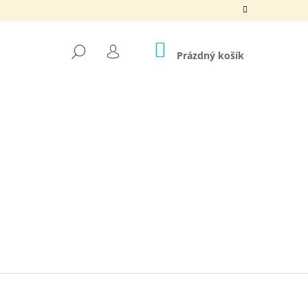
NÁKUPNÍ
HLEDAT
KOŠÍK
Prázdný košík
PŘIHLÁŠENÍ
Ě CHVILKA PRO SEBE