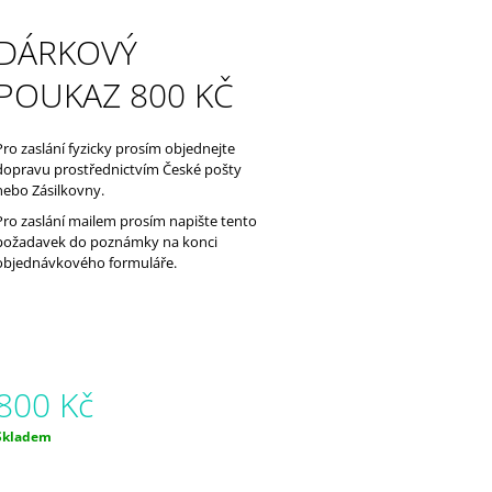
850 Kč
850 Kč
DÁRKOVÝ
POUKAZ 800 KČ
Pro zaslání fyzicky prosím objednejte
dopravu prostřednictvím České pošty
nebo Zásilkovny.
Pro zaslání mailem prosím napište tento
požadavek do poznámky na konci
objednávkového formuláře.
800 Kč
Měrná
Skladem
ena: