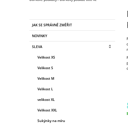
850 Kč
P
O
S
K
Přeskočit
JAK SE SPRÁVNĚ ZMĚŘIT
T
A
kategorie
T
R
NOVINKY
E
A
G
SLEVA
N
O
R
N
Velikost XS
I
Í
E
Velikost S
P
A
Velikost M
N
Velikost L
E
velikost XL
L
Velikost XXL
c
Sukýnky na míru