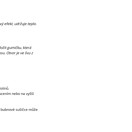
ý efekt, udržuje teplo.
ložit gumičku, která
su. Otvor je ve švu z
stínů.
oucením nebo na vyšší
v bubnové sušičce může