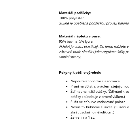
Materiál podšívky:
100% polyester
Sukně je opatřena podšívkou pro její balonov
Materiál nápletu v pase:
95% bavlna, 5% lycra
Náplet je velmi elastický. Do lemu můžete v
zároveň bude sloužit i jako regulace šířky pa
vnitřní strany.
Pokyny k péči o výrobek:
Nepoužívat optické zjasňovače.
Praní na 30 st. s prádlem stejných od
Ždímat na nižší otáčky. (Ždímání kr
otáčky způsobuje zlomení vláken.)
Sušit ve stínu ve vodorovné poloze.
Nesušit v bubnové sušičce. (Sušení 
zkrátit sukni i o několik cm.)
Žehlení na 1 st.