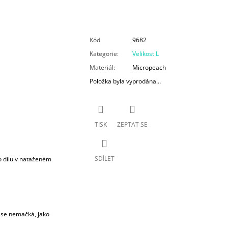
Kód
9682
Kategorie
:
Velikost L
Materiál
:
Micropeach
Položka byla vyprodána…
TISK
ZEPTAT SE
SDÍLET
 dílu v nataženém
l se nemačká, jako