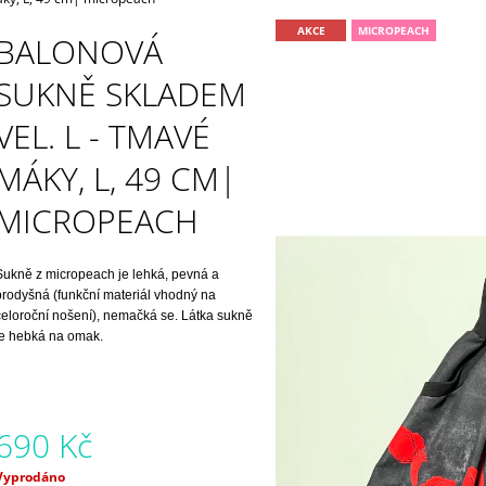
850 Kč
850 Kč
AKCE
MICROPEACH
BALONOVÁ
SUKNĚ SKLADEM
VEL. L - TMAVÉ
MÁKY, L, 49 CM|
MICROPEACH
Sukně z micropeach je lehká, pevná a
prodyšná (funkční materiál vhodný na
celoroční nošení), nemačká se. Látka sukně
je hebká na omak.
690 Kč
Měrná
Vyprodáno