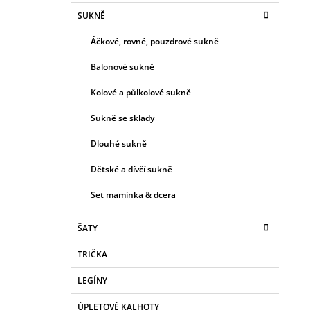
c
SUKNĚ
Áčkové, rovné, pouzdrové sukně
Balonové sukně
Kolové a půlkolové sukně
Sukně se sklady
Dlouhé sukně
Dětské a dívčí sukně
Set maminka & dcera
ŠATY
TRIČKA
LEGÍNY
ÚPLETOVÉ KALHOTY