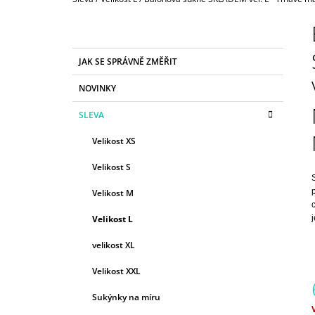
850 Kč
P
O
S
K
Přeskočit
JAK SE SPRÁVNĚ ZMĚŘIT
T
A
kategorie
T
R
NOVINKY
E
A
G
SLEVA
N
O
R
N
Velikost XS
I
Í
E
Velikost S
P
A
Velikost M
N
Velikost L
E
velikost XL
L
Velikost XXL
Sukýnky na míru