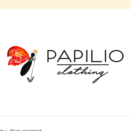
CO POTŘEBUJETE NAJÍT?
HLEDAT
DOPORUČUJEME
BALONOVÁ SUKNĚ MODRÉ ZVONKY |
BALONOVÁ SUKN
MICROPEACH
| MICROPEACH
ky, L, 49 cm| micropeach