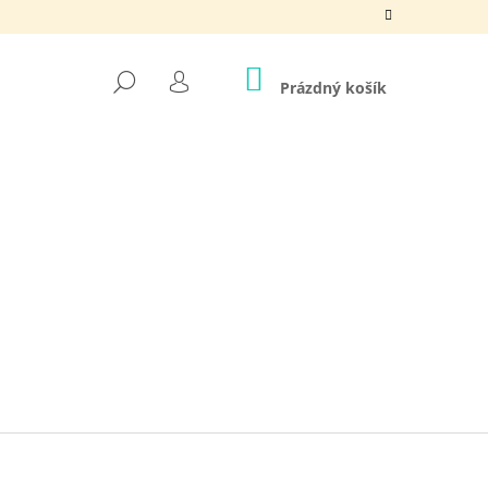
NÁKUPNÍ
HLEDAT
KOŠÍK
Prázdný košík
PŘIHLÁŠENÍ
Ě CHVILKA PRO SEBE