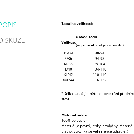
POPIS
Tabulka velikostí:
Obvod sedu
DISKUZE
Velikost
(nejširší obvod přes hýždě)
XS/34
88-94
S/36
94-98
M/38
98-104
L/40
104-110
XL/42
110-116
XXL/44
116-122
*Délka sukně je měřena uprostřed předního
stavu.
Materiál sukně:
100% polyester
Materiál je pevný, lehký, prodyšný. Materiá
plátno. Sukýnka se velmi lehce udržuje.:)