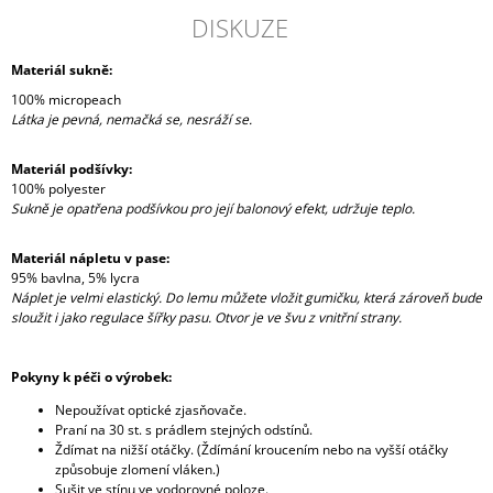
DISKUZE
Materiál sukně:
100% micropeach
Látka je pevná, nemačká se, nesráží se.
Materiál podšívky:
100% polyester
Sukně je opatřena podšívkou pro její balonový efekt, udržuje teplo.
Materiál nápletu v pase:
95% bavlna, 5% lycra
Náplet je velmi elastický. Do lemu můžete vložit gumičku, která zároveň bude
sloužit i jako regulace šířky pasu. Otvor je ve švu z vnitřní strany.
Pokyny k péči o výrobek:
Nepoužívat optické zjasňovače.
Praní na 30 st. s prádlem stejných odstínů.
Ždímat na nižší otáčky. (Ždímání kroucením nebo na vyšší otáčky
způsobuje zlomení vláken.)
Sušit ve stínu ve vodorovné poloze.