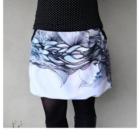
A
J
Í
T
?
HLEDAT
D
O
P
O
R
U
Č
U