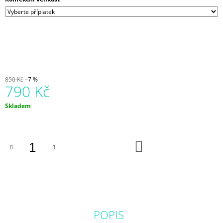
850 Kč
–7 %
790 Kč
Měrná
Skladem
cena:
DO
KOŠÍKU
POPIS