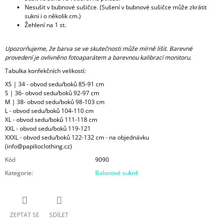
Nesušit v bubnové sušičce. (Sušení v bubnové sušičce může zkrátit
sukni i o několik cm.)
Žehlení na 1 st.
Upozorňujeme, že barva se ve skutečnosti může mírně lišit. Barevné
provedení je ovlivněno fotoaparátem a barevnou kalibrací monitoru.
Tabulka konfekčních velikostí:
XS | 34 - obvod sedu/boků 85-91 cm
S | 36- obvod sedu/boků 92-97 cm
M | 38- obvod sedu/boků 98-103 cm
L - obvod sedu/boků 104-110 cm
XL - obvod sedu/boků 111-118 cm
XXL - obvod sedu/boků 119-121
XXXL - obvod sedu/boků 122-132 cm - na objednávku
(info@papilioclothing.cz)
Kód
9090
Kategorie
:
Balonové sukně
ZEPTAT SE
SDÍLET