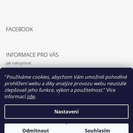
FACEBOOK
INFORMACE PRO VÁS
Jak nakupovat
Obchodní podmínky
"
Používáme cookies, abychom Vám umožnili pohodlné
Podmínky ochrany osobních údajů
prohlížení webu a díky analýze provozu webu neustále
O nás
zlepšovali jeho funkce, výkon a použitelnost.
"
Více
informací
zde
.
Nastavení
Papilio clothing
© 2026 Papilio clothing. Všechna práva
Vytvořil Shoptet
Odmítnout
Souhlasím
vyhrazena.
Upravit nastavení cookies