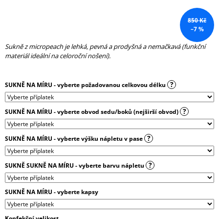
J
E
850 Kč
M
–7 %
E
Sukně z micropeach je lehká, pevná a prodyšná a nemačkavá (funkční
materiál ideální na celoroční nošení).
BALONOVÁ
SUKNĚ
CHVILKA
PRO
?
SUKNĚ NA MÍRU - vyberte požadovanou celkovou délku
SEBE
|
MICROPEACH
?
SUKNĚ NA MÍRU - vyberte obvod sedu/boků (nejširší obvod)
850
Kč
?
SUKNĚ NA MÍRU - vyberte výšku nápletu v pase
?
SUKNĚ SUKNĚ NA MÍRU - vyberte barvu nápletu
SUKNĚ NA MÍRU - vyberte kapsy
Konfekční velikost